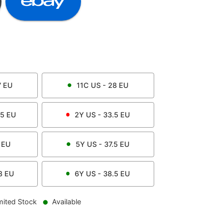
7
EU
11C
US -
28
EU
.5
EU
2Y
US -
33.5
EU
EU
5Y
US -
37.5
EU
8
EU
6Y
US -
38.5
EU
mited Stock
Available