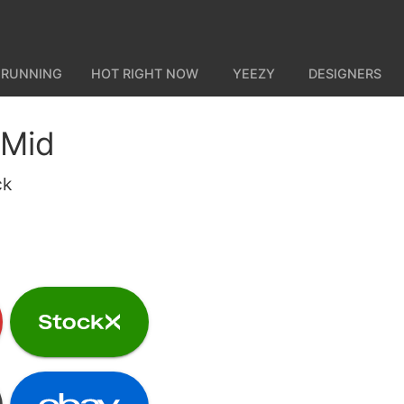
 RUNNING
HOT RIGHT NOW
YEEZY
DESIGNERS
 Mid
ck