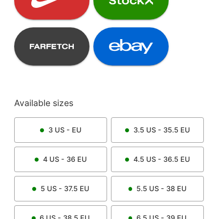
Available sizes
3
US -
EU
3.5
US -
35.5
EU
4
US -
36
EU
4.5
US -
36.5
EU
5
US -
37.5
EU
5.5
US -
38
EU
6
US -
38.5
EU
6.5
US -
39
EU