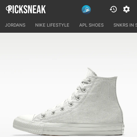
JORDANS
NIKE LIFESTYLE
APL SHOES
SNKRS IN