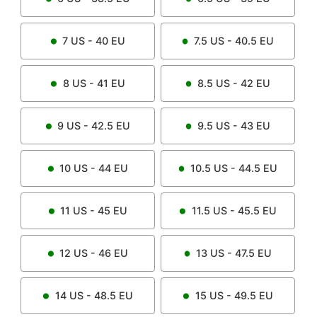
7
US -
40
EU
7.5
US -
40.5
EU
8
US -
41
EU
8.5
US -
42
EU
9
US -
42.5
EU
9.5
US -
43
EU
10
US -
44
EU
10.5
US -
44.5
EU
11
US -
45
EU
11.5
US -
45.5
EU
12
US -
46
EU
13
US -
47.5
EU
14
US -
48.5
EU
15
US -
49.5
EU